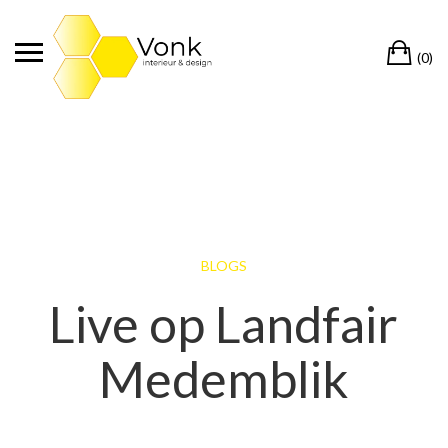
Ga
naar
Wi
de
(0)
inhoud
BLOGS
Live op Landfair
Medemblik