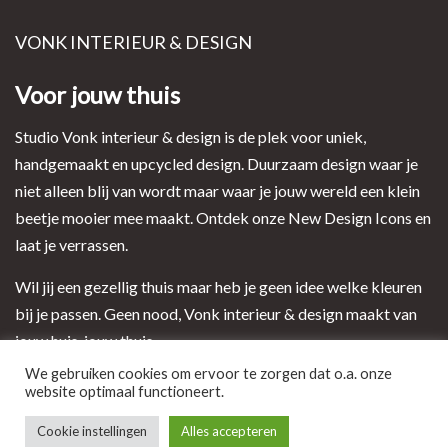
VONK INTERIEUR & DESIGN
Voor jouw thuis
Studio Vonk interieur & design is de plek voor uniek,
handgemaakt en upcycled design. Duurzaam design waar je
niet alleen blij van wordt maar waar je jouw wereld een klein
beetje mooier mee maakt. Ontdek onze New Design Icons en
laat je verrassen.
Wil jij een gezellig thuis maar heb je geen idee welke kleuren
bij je passen. Geen nood, Vonk interieur & design maakt van
jouw huis, jouw thuis.
We gebruiken cookies om ervoor te zorgen dat o.a. onze
website optimaal functioneert.
Ontwerp en realisatie door i-match webconcepts
Cookie instellingen
Alles accepteren