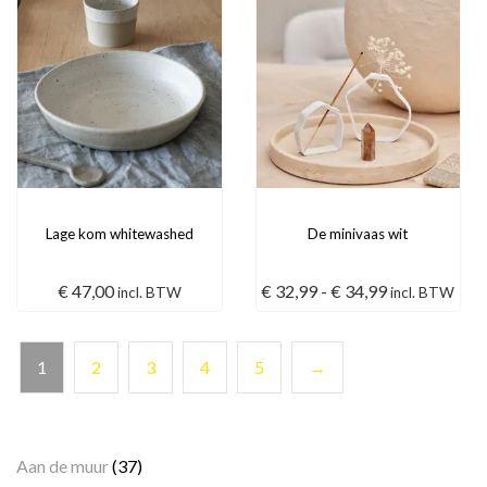
Lage kom whitewashed
De minivaas wit
Prijsklasse:
€
47,00
€
32,99
-
€
34,99
incl. BTW
incl. BTW
€ 32,99
tot
1
2
3
4
5
→
€ 34,99
Categorieën
Aan de muur
(37)