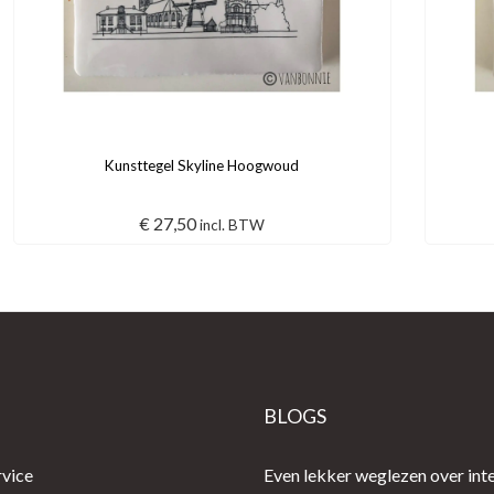
Kunsttegel Skyline Hoogwoud
€
27,50
incl. BTW
E
BLOGS
rvice
Even lekker weglezen over inte