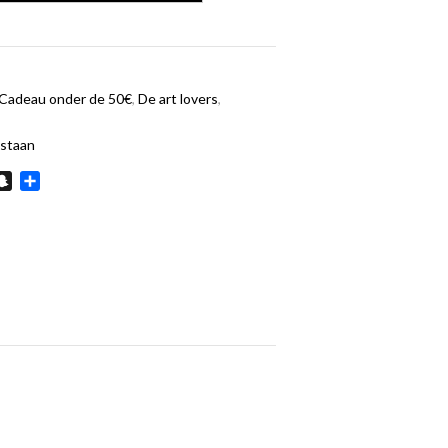
Cadeau onder de 50€
,
De art lovers
,
lstaan
In
hatsApp
Snapchat
Delen