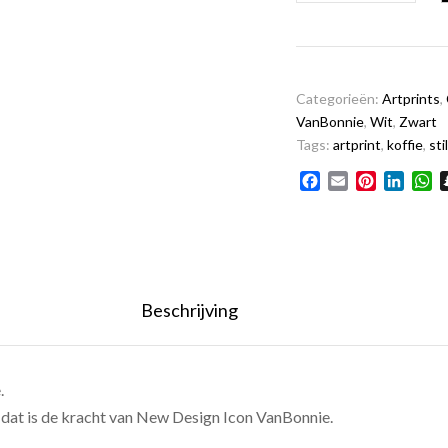
om
verder
te
gaan”
Categorieën:
Artprints
,
aantal
VanBonnie
,
Wit
,
Zwart
Tags:
artprint
,
koffie
,
sti
Facebook
Email
Pinterest
Linked
W
Beschrijving
.
, dat is de kracht van New Design Icon
VanBonnie
.