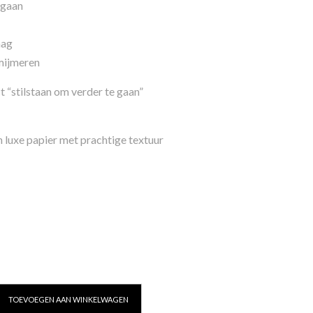
 gaan
mag
 mijmeren
t “stilstaan om verder te gaan”
luxe papier met prachtige textuur
TOEVOEGEN AAN WINKELWAGEN