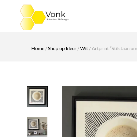
Ga
naar
de
inhoud
Home
/
Shop op kleur
/
Wit
/ Artprint “Stilstaan o