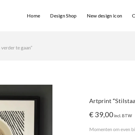
Home
Design Shop
New design icon
O
m verder te gaan”
Artprint “Stilsta
€
39,00
incl. BTW
Momenten om even bij 