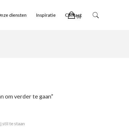
Winkelwagen
nze diensten
Inspiratie
Contact
(0)
an om verder te gaan”
stil te staan