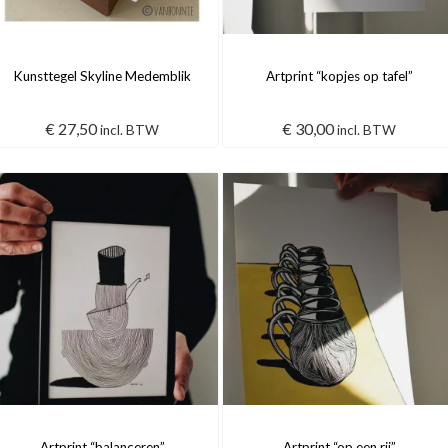
Kunsttegel Skyline Medemblik
Artprint “kopjes op tafel”
€
27,50
€
30,00
incl. BTW
incl. BTW
Artprint “balanceren”
Artprint “op een rij”