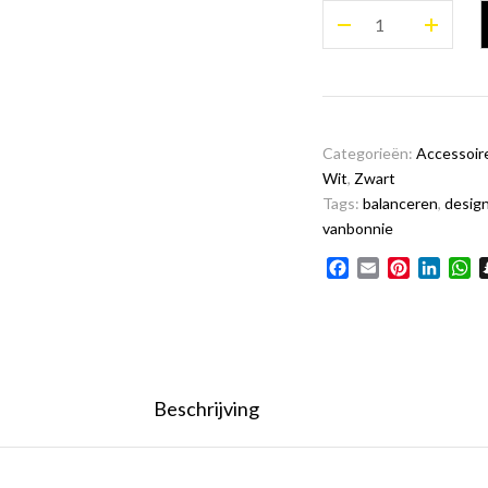
Kunsttegel
Poëzie
"balanceren"
aantal
Categorieën:
Accessoir
Wit
,
Zwart
Tags:
balanceren
,
desig
vanbonnie
Facebook
Email
Pinterest
Linked
W
Beschrijving