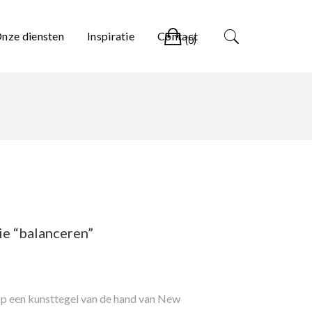
Winkelwagen
nze diensten
Inspiratie
Contact
(0)
ie “balanceren”
op een kunsttegel van de hand van New