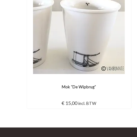
Mok “De Wipbrug”
€
15,00
incl. BTW