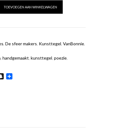
TOEVOEGEN AAN WINKELWAGEN
es
,
De sfeer makers
,
Kunsttegel
,
VanBonnie
,
n
,
handgemaakt
,
kunsttegel
,
poezie
,
In
hatsApp
Snapchat
Delen