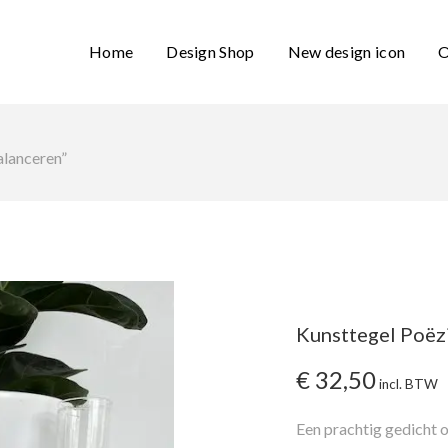
Home
Design Shop
New design icon
O
alanceren”
Kunsttegel Poëz
€
32,50
incl. BTW
Een prachtig gedicht 