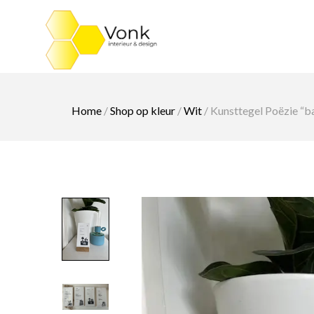
Ga
naar
de
inhoud
Home
/
Shop op kleur
/
Wit
/ Kunsttegel Poëzie “b