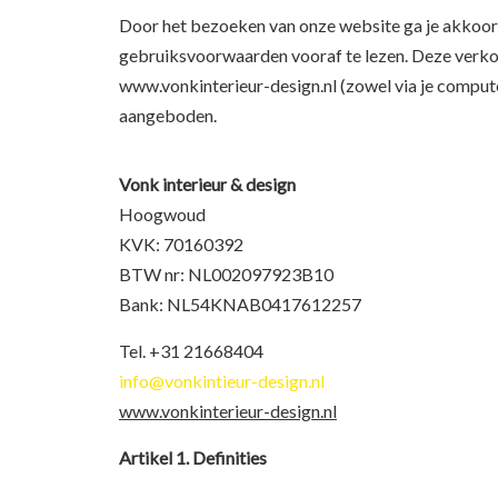
Door het bezoeken van onze website ga je akkoor
gebruiksvoorwaarden vooraf te lezen. Deze verko
www.vonkinterieur-design.nl (zowel via je compute
aangeboden.
Vonk interieur & design
Hoogwoud
KVK: 70160392
BTW nr: NL002097923B10
Bank: NL54KNAB0417612257
Tel. +31 21668404
info@vonkintieur-design.nl
www.vonkinterieur-design.nl
Artikel 1. Definities