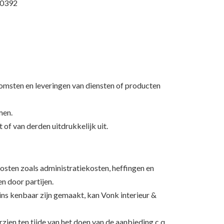
60392
omsten en leveringen van diensten of producten
men.
of van derden uitdrukkelijk uit.
e kosten zoals administratiekosten, heffingen en
n door partijen.
zins kenbaar zijn gemaakt, kan Vonk interieur &
ien ten tijde van het doen van de aanbieding c.q.