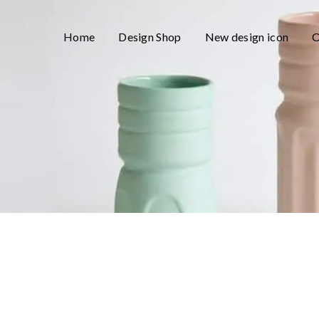
Home
Design Shop
New design icon
O