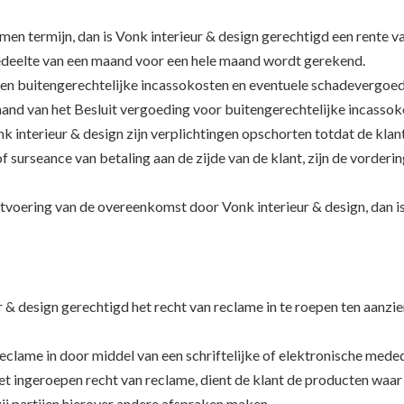
men termijn, dan is Vonk interieur & design gerechtigd een rente 
 gedeelte van een maand voor een hele maand wordt gerekend.
ndien buitengerechtelijke incassokosten en eventuele schadevergoed
nd van het Besluit vergoeding voor buitengerechtelijke incassok
k interieur & design zijn verplichtingen opschorten totdat de klant
 of surseance van betaling aan de zijde van de klant, zijn de vorder
tvoering van de overeenkomst door Vonk interieur & design, dan is
eur & design gerechtigd het recht van reclame in te roepen ten aanz
reclame in door middel van een schriftelijke of elektronische meded
et ingeroepen recht van reclame, dient de klant de producten waar 
ij partijen hierover andere afspraken maken.