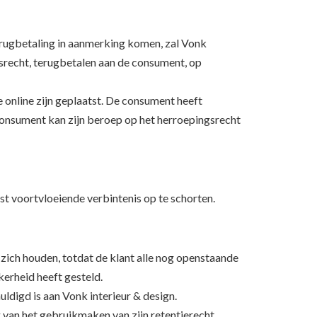
erugbetaling in aanmerking komen, zal Vonk
gsrecht, terugbetalen aan de consument, op
online zijn geplaatst. De consument heeft
onsument kan zijn beroep op het herroepingsrecht
st voortvloeiende verbintenis op te schorten.
 zich houden, totdat de klant alle nog openstaande
kerheid heeft gesteld.
ldigd is aan Vonk interieur & design.
g van het gebruikmaken van zijn retentierecht.