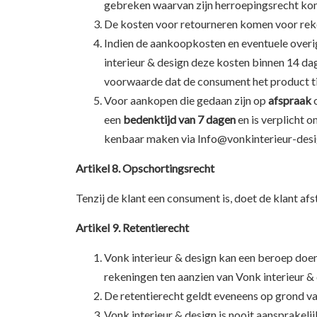
gebreken waarvan zijn herroepingsrecht kom
De kosten voor retourneren komen voor reke
Indien de aankoopkosten en eventuele overi
interieur & design deze kosten binnen 14 da
voorwaarde dat de consument het product tij
Voor aankopen die gedaan zijn op
afspraak
o
een
bedenktijd van 7 dagen
en is verplicht 
kenbaar maken via Info@vonkinterieur-desig
Artikel 8. Opschortingsrecht
Tenzij de klant een consument is, doet de klant a
Artikel 9. Retentierecht
Vonk interieur & design kan een beroep doen 
rekeningen ten aanzien van Vonk interieur & 
De retentierecht geldt eveneens op grond va
Vonk interieur & design is nooit aansprakelij