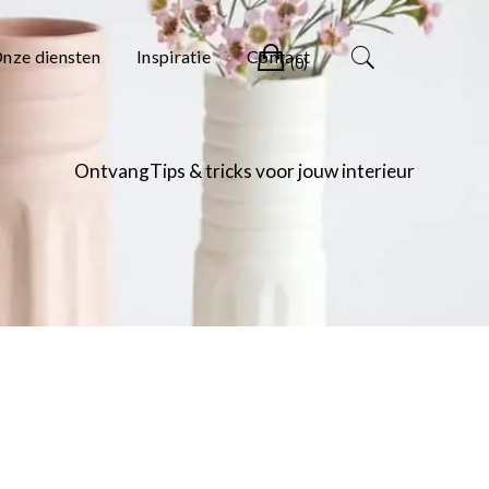
Winkelwagen
nze diensten
Inspiratie
Contact
(0)
OntvangTips & tricks voor jouw interieur