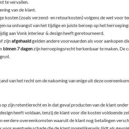
t te vervallen.
ning van de klant.
ge kosten (zoals verzend- en retourkosten) volgens de wet voor t
gen na ontvangst van het tijdige en juiste beroep op het herroepin
dig aan Vonk interieur & design heeft geretourneerd.
f zijn
afgehaald
gelden andere voorwaarden als voor aankopen die 
om
binnen 7 dagen
zijn herroepingsrecht herkenbaar te maken. De c
n.nl.
fstand van het recht om de nakoming van enige uit deze overeenkom
op zijn retentierecht en in dat geval producten van de klant onder
design heeft voldaan, tenzij de klant voor die kosten voldoende ze
n eerdere overeenkomsten waaruit de klant nog betalingen verschu
k voor eventuele schade die de klant mogelijkerwijs lijdt als gevol