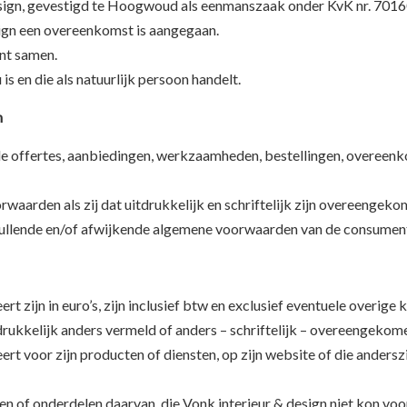
esign, gevestigd te Hoogwoud als eenmanszaak onder KvK nr. 701
ign een overeenkomst is aangegaan.
nt samen.
 is en die als natuurlijk persoon handelt.
n
le offertes, aanbiedingen, werkzaamheden, bestellingen, overeenk
rwaarden als zij dat uitdrukkelijk en schriftelijk zijn overeengeko
nvullende en/of afwijkende algemene voorwaarden van de consument 
ert zijn in euro’s, zijn inclusief btw en exclusief eventuele overig
tdrukkelijk anders vermeld of anders – schriftelijk – overeengekome
eert voor zijn producten of diensten, op zijn website of die anders
 of onderdelen daarvan, die Vonk interieur & design niet kon voorz