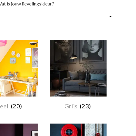
at is jouw lievelingskleur?
eel
(20)
Grijs
(23)