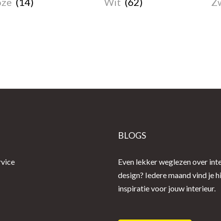
oze
(14)
Wit
(62)
Z
E
BLOGS
rvice
Even lekker weglezen over inte
design? Iedere maand vind je h
inspiratie voor jouw interieur.