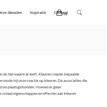
Winkelwagen
nze diensten
Inspiratie
Contact
(0)
n de tijd waarin je leeft. Kleuren roepen bepaalde
n mode bij onze reactie op kleuren. De associaties die
ijd en plaatsgebonden. Hoewel er geen
e schaal eigenschappen en effecten aan kleuren