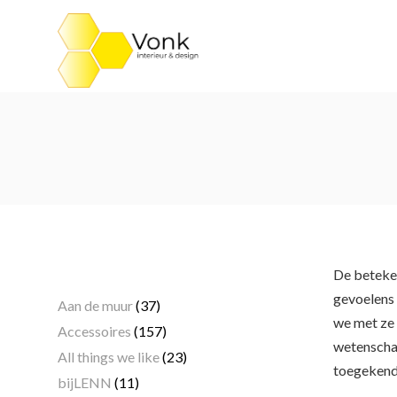
Ga
naar
de
inhoud
Categorieën
De beteken
gevoelens 
Aan de muur
(37)
we met ze 
Accessoires
(157)
wetenschap
All things we like
(23)
toegekend
bijLENN
(11)