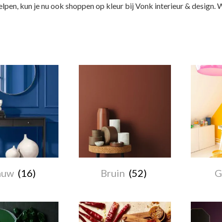
elpen, kun je nu ook shoppen op kleur bij Vonk interieur & design. W
auw
(16)
Bruin
(52)
G