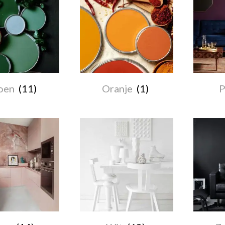
oen
(11)
Oranje
(1)
P