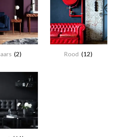
aars
(2)
Rood
(12)