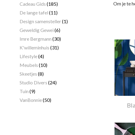
Om je te h
Cadeau Gids
(185)
De lange tafel
(11)
Design samensteller
(1)
Geweldig Gewei
(6)
Imre Bergmann
(30)
K'willeminhuis
(31)
Lifestyle
(4)
Meubels
(10)
Skeetjes
(8)
Studio Divers
(24)
Tuin
(9)
VanBonnie
(50)
Bl