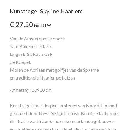
Kunsttegel Skyline Haarlem
€
27,50
incl. BTW
Van de Amsterdamse poort
naar Bakenesserkerk
langs de St. Bavokerk,
de Koepel,
Molen de Adriaan met golfjes van de Spaarne
en traditionele Haarlemse huizen
Afmeting : 10×10 cm
Kunsttegels met dorpen en steden van Noord-Holland
gemaakt door New Design Icon vanBonnie.
Skyline met
illustratie van historische en kenmerkende gebouwen
en locaties van jouw dorp.
Uniek design van jouw dorp