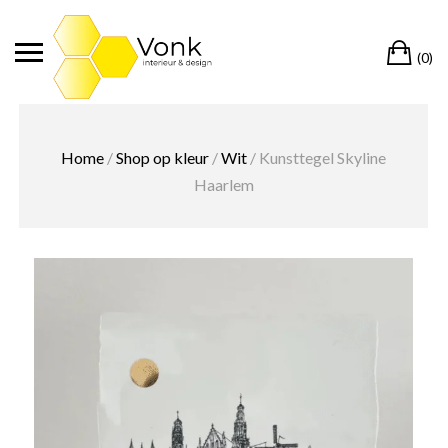
Ga
naar
Wi
de
(0)
inhoud
Home
/
Shop op kleur
/
Wit
/ Kunsttegel Skyline
Haarlem