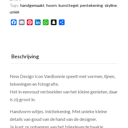
Tags:
handgemaakt
,
hoorn
,
kunsttegel
,
pentekening
,
skyline
,
uniek
Facebook
Email
Pinterest
LinkedIn
WhatsApp
Snapchat
Delen
Beschrijving
New Design Icon VanBonnie speelt met vormen, lijnen,
tekeningen en fotografie.
Het in eenvoud verbeelden van het kleine genieten, daar
is zij groot in.
Handvorm witjes. Inkttekening. Met unieke kleine
details van goud van de hand van de designer.
Je kunt ze ophangen aan het bijgeleverde haakje,