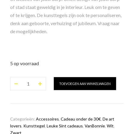
of stad staat geweldig in je interieur. Leuk om te geven
of te krijgen. De kunsttegels zijn ook te personaliseren,
denk aan geboorte, verhuizing of jubileum. Vraag naar
de mogelijkheden.
5 op voorraad
Kunsttegel
TOEVOEGEN AAN WINKELWAGEN
Skyline
Haarlem
aantal
Categorieën:
Accessoires
,
Cadeau onder de 30€
,
De art
lovers
,
Kunsttegel
,
Leuke Sint cadeaus
,
VanBonnie
,
Wit
,
Zwart