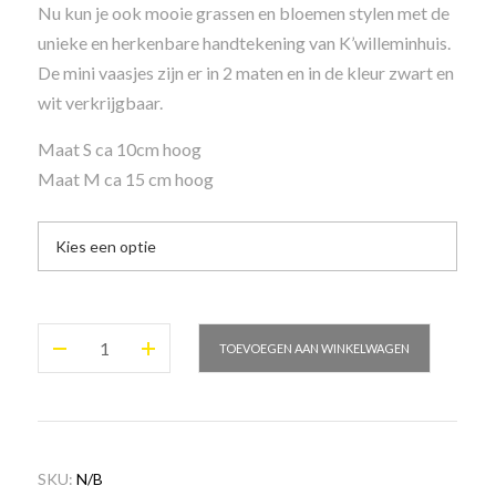
Nu kun je ook mooie grassen en bloemen stylen met de
unieke en herkenbare handtekening van K’willeminhuis.
De mini vaasjes zijn er in 2 maten en in de kleur zwart en
wit verkrijgbaar.
Maat S ca 10cm hoog
Maat M ca 15 cm hoog
De
TOEVOEGEN AAN WINKELWAGEN
minivaas
wit
aantal
SKU:
N/B