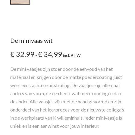
De minivaas wit
Prijsklasse:
€
32,99
€
34,99
-
incl. BTW
€ 32,99
tot
De mini vaasjes zijn stoer door de eenvoud van het
€ 34,99
materiaal en krijgen door de matte poedercoating juist
weer een zachtere uitstraling. De vaasjes zijn allemaal
anders van vorm, de een heeft wat meer rondingen dan
de ander. Alle vaasjes zijn met de hand gevormd en zijn
onderdeel van het leerproces voor de nieuwste collega’s
in de werkplaats van K’willeminhuis. Ieder minivaasje is
uniek en is een aanwinst voor jouw interieur.