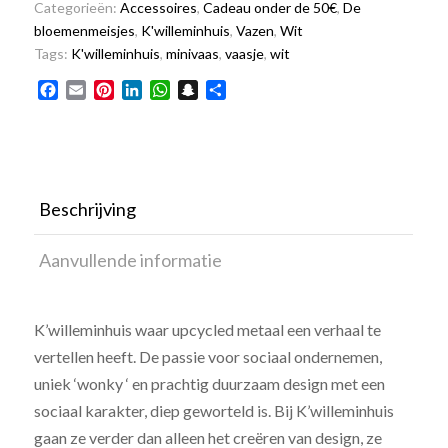
Categorieën:
Accessoires
,
Cadeau onder de 50€
,
De
bloemenmeisjes
,
K'willeminhuis
,
Vazen
,
Wit
Tags:
K'willeminhuis
,
minivaas
,
vaasje
,
wit
Facebook
Email
Pinterest
LinkedIn
WhatsApp
Snapchat
Delen
Beschrijving
Aanvullende informatie
K’willeminhuis waar upcycled metaal een verhaal te
vertellen heeft. De passie voor sociaal ondernemen,
uniek ‘wonky ‘ en prachtig duurzaam design met een
sociaal karakter, diep geworteld is. Bij K’willeminhuis
gaan ze verder dan alleen het creëren van design, ze