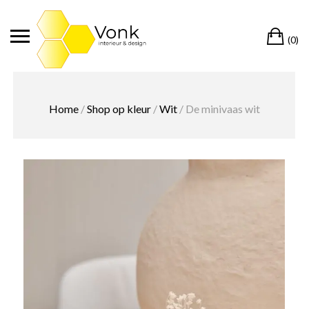
Ga
naar
Wi
de
(0)
inhoud
Home
/
Shop op kleur
/
Wit
/ De minivaas wit