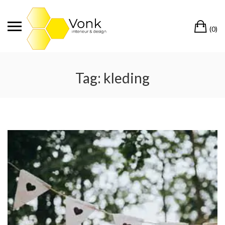
Ga
naar
Wi
de
(0)
inhoud
Tag:
kleding