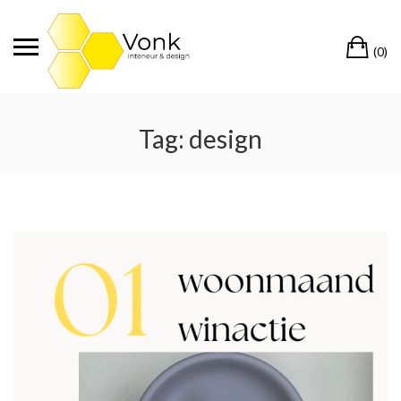
Ga
naar
Wi
de
(0)
inhoud
Tag:
design