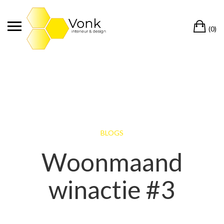
Ga
naar
Wi
de
(0)
inhoud
BLOGS
Woonmaand
winactie #3