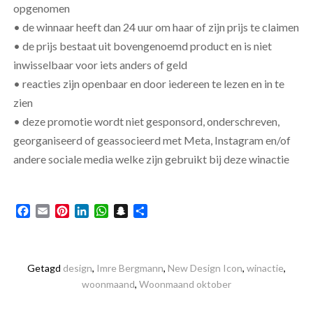
opgenomen
• de winnaar heeft dan 24 uur om haar of zijn prijs te claimen
• de prijs bestaat uit bovengenoemd product en is niet
inwisselbaar voor iets anders of geld
• reacties zijn openbaar en door iedereen te lezen en in te
zien
• deze promotie wordt niet gesponsord, onderschreven,
georganiseerd of geassocieerd met Meta, Instagram en/of
andere sociale media welke zijn gebruikt bij deze winactie
Facebook
Email
Pinterest
LinkedIn
WhatsApp
Snapchat
Delen
Getagd
design
,
Imre Bergmann
,
New Design Icon
,
winactie
,
woonmaand
,
Woonmaand oktober