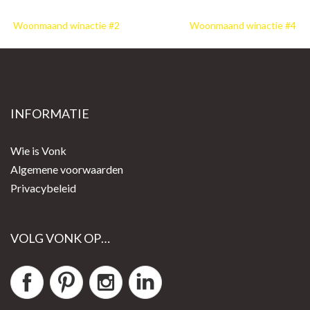
Bericht
Woonmaand winactie #2
Woonmaand winactie #4
navigatie
INFORMATIE
Wie is Vonk
Algemene voorwaarden
Privacybeleid
VOLG VONK OP…