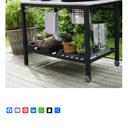
Facebook
Email
Pinterest
LinkedIn
WhatsApp
Snapchat
Delen