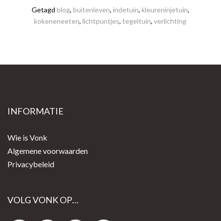
Getagd
blog
,
buitenleven
,
indetuin
,
kleureninjetuin
,
kokeneneeten
,
lichtpuntjes
,
tegeltuin
,
verlichting
Bericht
navigatie
INFORMATIE
Wie is Vonk
Algemene voorwaarden
Privacybeleid
VOLG VONK OP…