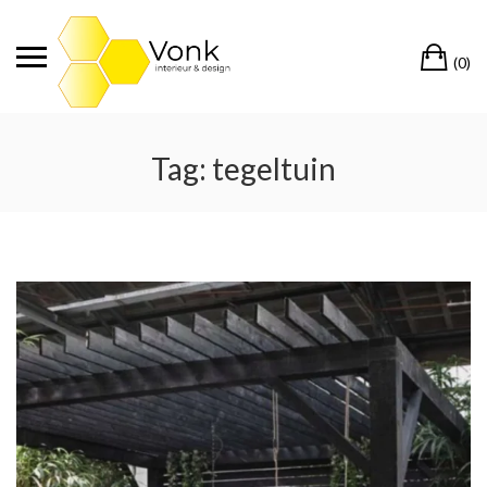
Ga
naar
Wi
de
(0)
inhoud
Tag:
tegeltuin