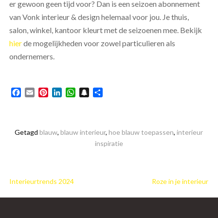
er gewoon geen tijd voor? Dan is een seizoen abonnement
van Vonk interieur & design helemaal voor jou. Je thuis,
salon, winkel, kantoor kleurt met de seizoenen mee. Bekijk
hier
de mogelijkheden voor zowel particulieren als
ondernemers.
Facebook
Email
Pinterest
LinkedIn
WhatsApp
Snapchat
Delen
Getagd
blauw
,
blauw interieur
,
hoe blauw toepassen
,
interieur
inspiratie
Bericht
Interieurtrends 2024
Roze in je interieur
navigatie