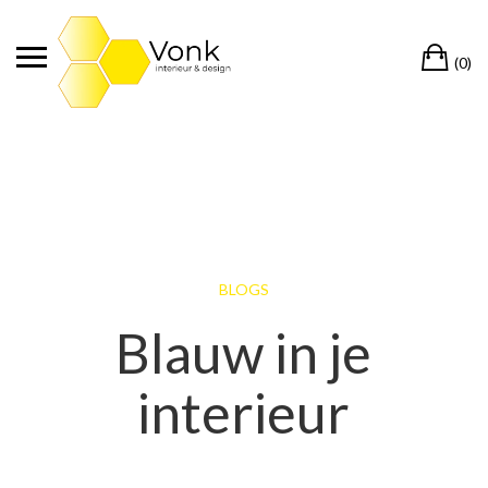
Ga
naar
Wi
de
(0)
inhoud
BLOGS
Blauw in je
interieur