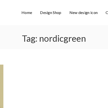
Home
Design Shop
New design icon
O
Tag:
nordicgreen