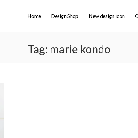
Home
Design Shop
New design icon
O
Tag:
marie kondo