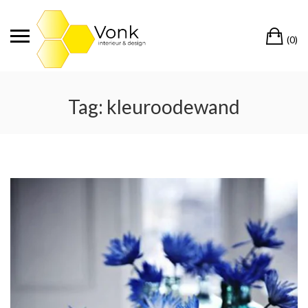
Ga
naar
Wi
de
(0)
inhoud
Tag:
kleuroodewand