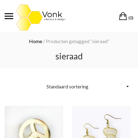
Ga
naar
Wi
de
(0)
inhoud
Home
/ Producten getagged “sieraad”
sieraad