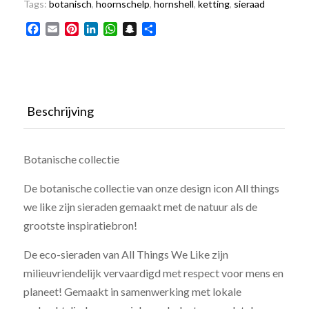
Tags:
botanisch
,
hoornschelp
,
hornshell
,
ketting
,
sieraad
Facebook
Email
Pinterest
LinkedIn
WhatsApp
Snapchat
Delen
Beschrijving
Botanische collectie
De botanische collectie van onze design icon All things
we like zijn sieraden gemaakt met de natuur als de
grootste inspiratiebron!
De eco-sieraden van All Things We Like zijn
milieuvriendelijk vervaardigd met respect voor mens en
planeet! Gemaakt in samenwerking met lokale