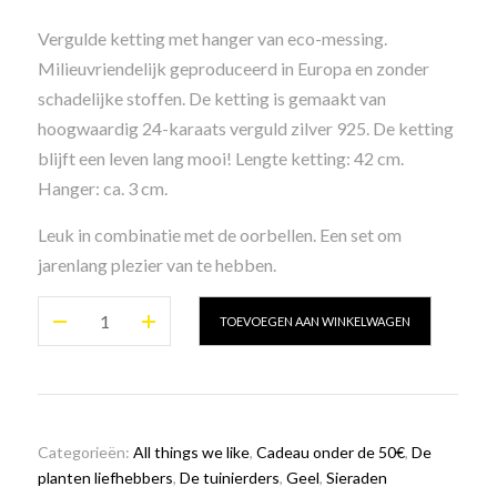
Vergulde ketting met hanger van eco-messing.
Milieuvriendelijk geproduceerd in Europa en zonder
schadelijke stoffen. De ketting is gemaakt van
hoogwaardig 24-karaats verguld zilver 925. De ketting
blijft een leven lang mooi! Lengte ketting: 42 cm.
Hanger: ca. 3 cm.
Leuk in combinatie met de oorbellen. Een set om
jarenlang plezier van te hebben.
Gouden
TOEVOEGEN AAN WINKELWAGEN
ketting
hoornschelp
aantal
Categorieën:
All things we like
,
Cadeau onder de 50€
,
De
planten liefhebbers
,
De tuinierders
,
Geel
,
Sieraden