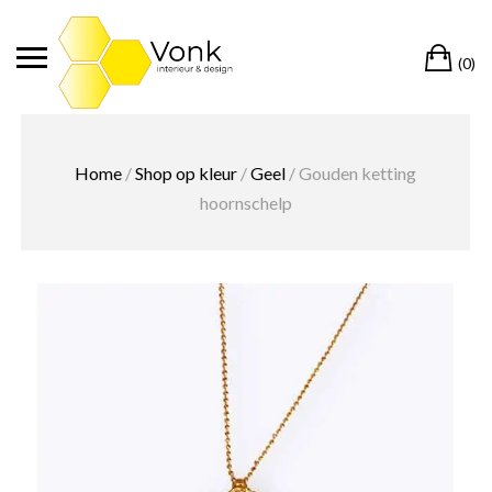
Ga
naar
Wi
de
(0)
inhoud
Home
/
Shop op kleur
/
Geel
/ Gouden ketting
hoornschelp