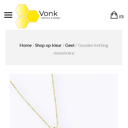
Ga
naar
Wi
de
(0)
inhoud
Home
/
Shop op kleur
/
Geel
/ Gouden ketting
monstrera