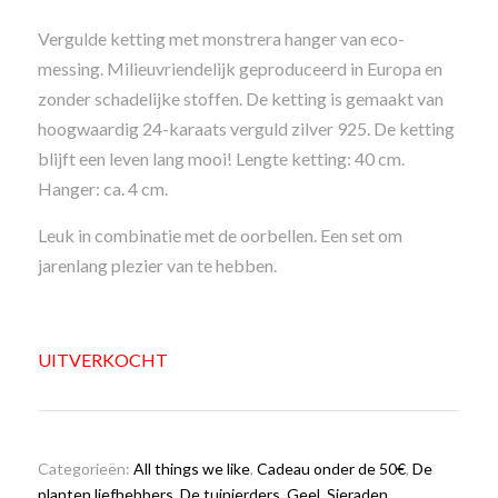
Vergulde ketting met monstrera hanger van eco-
messing. Milieuvriendelijk geproduceerd in Europa en
zonder schadelijke stoffen. De ketting is gemaakt van
hoogwaardig 24-karaats verguld zilver 925. De ketting
blijft een leven lang mooi! Lengte ketting: 40 cm.
Hanger: ca. 4 cm.
Leuk in combinatie met de oorbellen. Een set om
jarenlang plezier van te hebben.
UITVERKOCHT
Categorieën:
All things we like
,
Cadeau onder de 50€
,
De
planten liefhebbers
,
De tuinierders
,
Geel
,
Sieraden