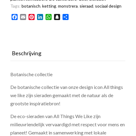
Tags:
botanisch
,
ketting
,
monstrera
,
sieraad
,
sociaal design
Facebook
Email
Pinterest
LinkedIn
WhatsApp
Snapchat
Delen
Beschrijving
Botanische collectie
De botanische collectie van onze design icon All things
we like zijn sieraden gemaakt met de natuur als de
grootste inspiratiebron!
De eco-sieraden van All Things We Like zijn
milieuvriendelijk vervaardigd met respect voor mens en
planeet! Gemaakt in samenwerking met lokale