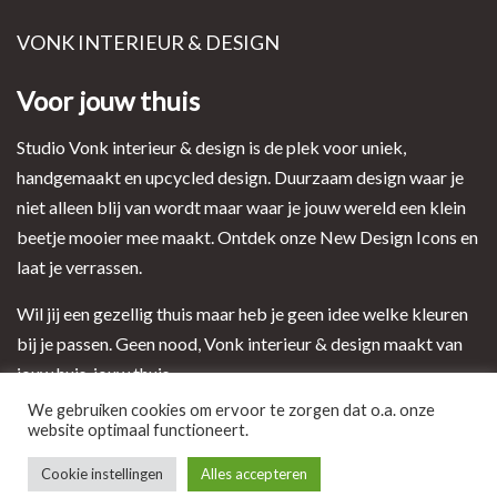
VONK INTERIEUR & DESIGN
Voor jouw thuis
Studio Vonk interieur & design is de plek voor uniek,
handgemaakt en upcycled design. Duurzaam design waar je
niet alleen blij van wordt maar waar je jouw wereld een klein
beetje mooier mee maakt. Ontdek onze New Design Icons en
laat je verrassen.
Wil jij een gezellig thuis maar heb je geen idee welke kleuren
bij je passen. Geen nood, Vonk interieur & design maakt van
jouw huis, jouw thuis.
We gebruiken cookies om ervoor te zorgen dat o.a. onze
website optimaal functioneert.
Ontwerp en realisatie door i-match webconcepts
Cookie instellingen
Alles accepteren