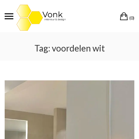
Ga
naar
Wi
de
(0)
inhoud
Tag:
voordelen wit