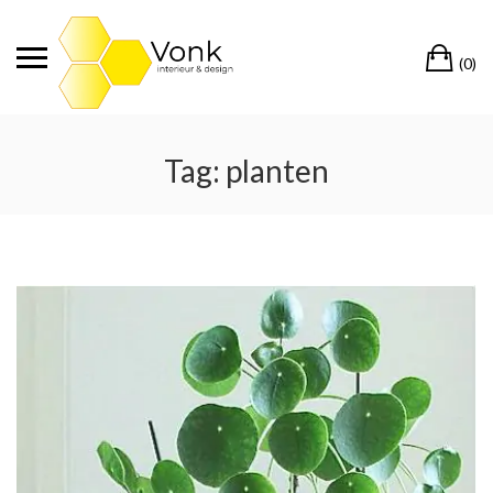
Ga
naar
Wi
de
(0)
inhoud
Tag:
planten