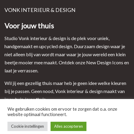
VONK INTERIEUR & DESIGN
Voor jouw thuis
Studio Vonk interieur & design is de plek voor uniek,
handgemaakt en upcycled design. Duurzaam design waar je
niet alleen blij van wordt maar waar je jouw wereld een klein
beetje mooier mee maakt. Ontdek onze New Design Icons en
laat je verrassen.
Wil jij een gezellig thuis maar heb je geen idee welke kleuren
bij je passen. Geen nood, Vonk interieur & design maakt van
jouw huis, jouw thuis.
We gebruiken cookies om ervoor te zorgen dat o.a. onze
website optimaal functioneert.
Ontwerp en realisatie door i-match webconcepts
Cookie instellingen
Alles accepteren