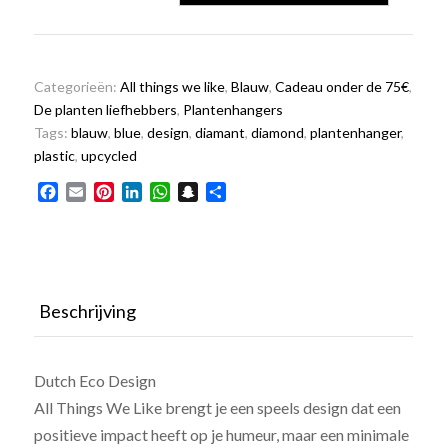
blue
50
cm
aantal
Categorieën:
All things we like
,
Blauw
,
Cadeau onder de 75€
,
De planten liefhebbers
,
Plantenhangers
Tags:
blauw
,
blue
,
design
,
diamant
,
diamond
,
plantenhanger
,
plastic
,
upcycled
Facebook
Email
Pinterest
LinkedIn
WhatsApp
Snapchat
Delen
Beschrijving
Dutch Eco Design
All Things We Like brengt je een speels design dat een
positieve impact heeft op je humeur, maar een minimale