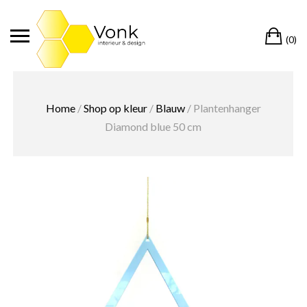
Ga
naar
Wi
de
(0)
inhoud
Home
/
Shop op kleur
/
Blauw
/ Plantenhanger
Diamond blue 50 cm