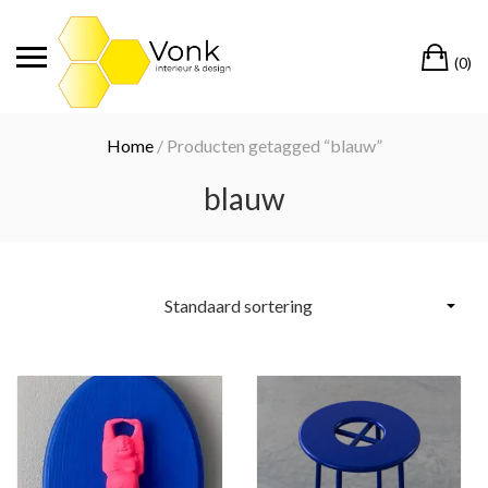
Ga
naar
Wi
de
(0)
inhoud
Home
/ Producten getagged “blauw”
blauw