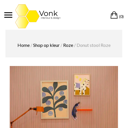
Ga
naar
Wi
de
(0)
inhoud
Home
/
Shop op kleur
/
Roze
/ Donut stool Roze