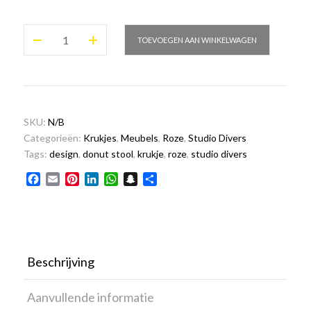
Donut
TOEVOEGEN AAN WINKELWAGEN
stool
Roze
aantal
SKU:
N/B
Categorieën:
Krukjes
,
Meubels
,
Roze
,
Studio Divers
Tags:
design
,
donut stool
,
krukje
,
roze
,
studio divers
Facebook
Email
Pinterest
LinkedIn
WhatsApp
Snapchat
Delen
Beschrijving
Aanvullende informatie