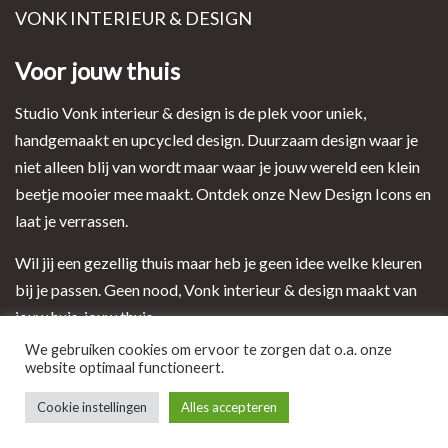
VONK INTERIEUR & DESIGN
Voor jouw thuis
Studio Vonk interieur & design is de plek voor uniek,
handgemaakt en upcycled design. Duurzaam design waar je
niet alleen blij van wordt maar waar je jouw wereld een klein
beetje mooier mee maakt. Ontdek onze New Design Icons en
laat je verrassen.
Wil jij een gezellig thuis maar heb je geen idee welke kleuren
bij je passen. Geen nood, Vonk interieur & design maakt van
jouw huis, jouw thuis.
We gebruiken cookies om ervoor te zorgen dat o.a. onze
website optimaal functioneert.
Ontwerp en realisatie door i-match webconcepts
Cookie instellingen
Alles accepteren