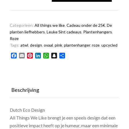
pink
30
cm
aantal
Categorieën:
All things we like
,
Cadeau onder de 25€
,
De
planten liefhebbers
,
Leuke Sint cadeaus
,
Plantenhangers
,
Roze
Tags:
atwl
,
design
,
ovaal
,
pink
,
plantenhanger
,
roze
,
upcycled
Facebook
Email
Pinterest
LinkedIn
WhatsApp
Snapchat
Delen
Beschrijving
Dutch Eco Design
All Things We Like brengt je een speels design dat een
positieve impact heeft op je humeur, maar een minimale