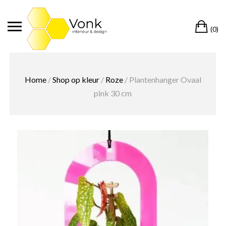
Ga
naar
Wi
de
(0)
inhoud
Home
/
Shop op kleur
/
Roze
/ Plantenhanger Ovaal
pink 30 cm