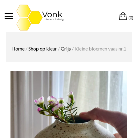
Ga
naar
Wi
de
(0)
inhoud
Home
/
Shop op kleur
/
Grijs
/ Kleine bloemen vaas nr.1