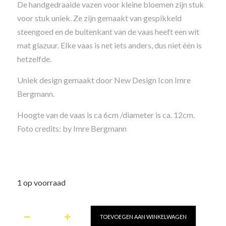
De handgedraaide vazen ​​voor kleine bloemen zijn stuk
voor stuk uniek. Ze zijn gemaakt van gespikkeld
steengoed en de buitenkant van de vaas heeft een wit
mat glazuur. Elke vaas is net iets anders, dus niet één is
hetzelfde.
Uniek design gemaakt door New Design Icon Imre
Bergmann.
Hoogte van de vaas is ca 6cm /diameter is ca. 12cm.
Foto credits: by Imre Bergmann
1 op voorraad
Kleine
TOEVOEGEN AAN WINKELWAGEN
bloemen