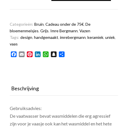
vaas
nr.1
aantal
Categorieën:
Bruin
,
Cadeau onder de 75€
,
De
bloemenmeisjes
,
Grijs
,
Imre Bergmann
,
Vazen
Tags:
design
,
handgemaakt
,
imrebergmann
,
keramiek
,
uniek
,
vaas
Facebook
Email
Pinterest
LinkedIn
WhatsApp
Snapchat
Delen
Beschrijving
Gebruiksadvies:
De vaatwasser bevat wasmiddelen die erg agressief
zijn voor je vaasje ook kan het wasmiddel en het hete