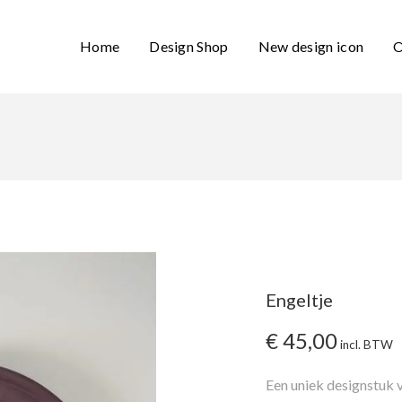
Home
Design Shop
New design icon
O
Engeltje
€
45,00
incl. BTW
Een uniek designstuk 