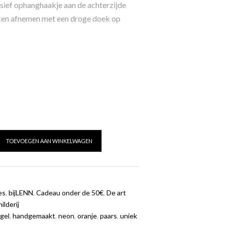
ief ophanghaakje aan de achterzijde
en afnemen met een droge doek op
TOEVOEGEN AAN WINKELWAGEN
es
,
bijLENN
,
Cadeau onder de 50€
,
De art
ilderij
gel
,
handgemaakt
,
neon
,
oranje
,
paars
,
uniek