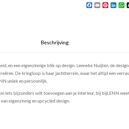
Facebook
Email
Pinterest
Linked
W
Beschrijving
id, en een eigenzinnige blik op design. Lenneke Nuijten, de designe
eëren. De kringloop is haar jachtterrein, waar het altijd een verr
NN uniek en persoonlijk.
 iets bijzonders wilt toevoegen aan je interieur, bij bijLENN weet 
 van eigenzinnig en upcycled design.