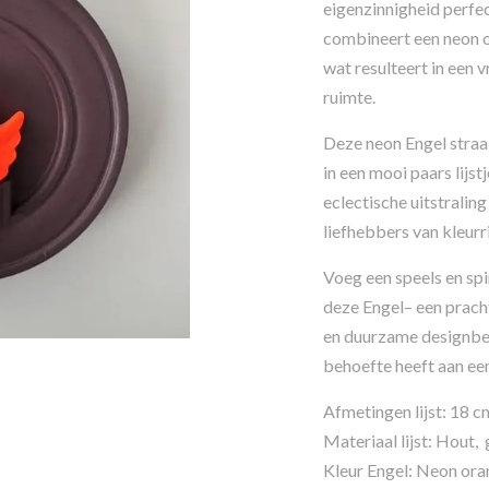
eigenzinnigheid perfe
combineert een neon or
wat resulteert in een v
ruimte.
Deze neon Engel straalt
in een mooi paars lijst
eclectische uitstraling
liefhebbers van kleurri
Voeg een speels en spi
deze Engel– een prach
en duurzame designben
behoefte heeft aan een
Afmetingen lijst: 18 c
Materiaal lijst: Hout,
Kleur Engel: Neon ora