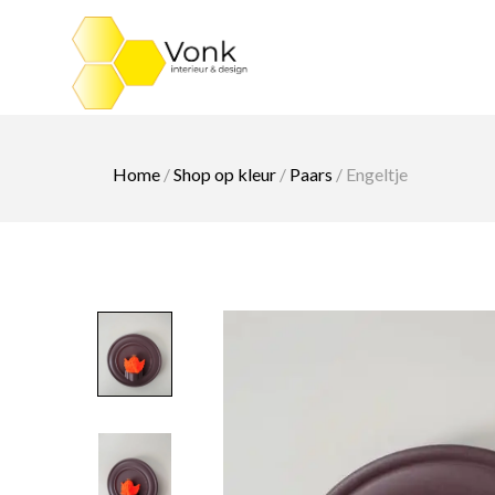
Ga
naar
de
inhoud
Home
/
Shop op kleur
/
Paars
/ Engeltje