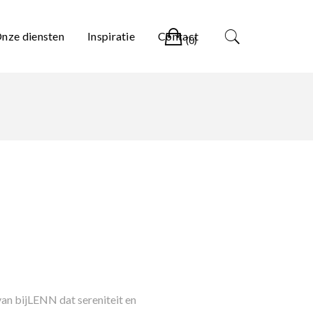
Winkelwagen
nze diensten
Inspiratie
Contact
(0)
van bijLENN dat sereniteit en