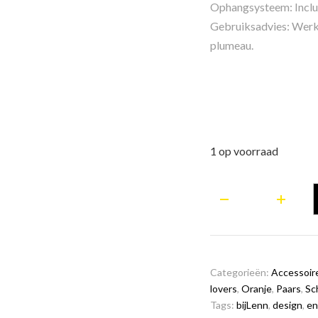
Ophangsysteem: Inclus
Gebruiksadvies: Werk
plumeau.
1 op voorraad
Engeltje
aantal
Categorieën:
Accessoir
lovers
,
Oranje
,
Paars
,
Sch
Tags:
bijLenn
,
design
,
en