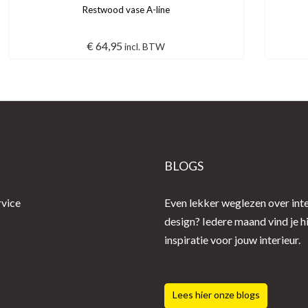
Restwood vase A-line
€
64,95
incl. BTW
E
BLOGS
rvice
Even lekker weglezen over inte
design? Iedere maand vind je h
inspiratie voor jouw interieur.
Lees hier onze blogs