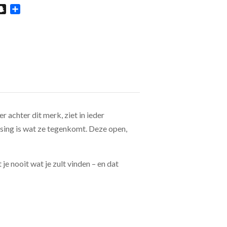
In
hatsApp
Snapchat
Delen
r achter dit merk, ziet in ieder
assing is wat ze tegenkomt. Deze open,
je nooit wat je zult vinden – en dat