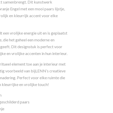
ct samenbrengt. Dit kunstwerk
anje Engel met een mooi paars lijstje,
rolijk en kleurrijk accent voor elke
 een vrolijke energie uit en is geplaatst
je, die het geheel een moderne en
 geeft. Dit designstuk is perfect voor
jke en vrolijke accenten in hun interieur.
ritueel element toe aan je interieur met
tig voorbeeld van bijLENN’s creatieve
adering. Perfect voor elke ruimte die
 kleurrijke en vrolijke touch!
m
 geschilderd paars
nje