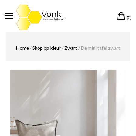
Ga
naar
Wi
de
(0)
inhoud
Home
/
Shop op kleur
/
Zwart
/ De mini tafel zwart