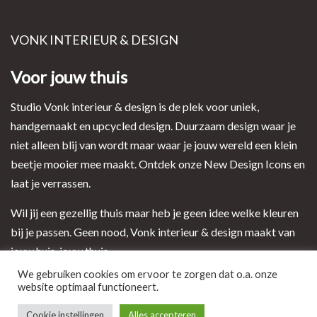
VONK INTERIEUR & DESIGN
Voor jouw thuis
Studio Vonk interieur & design is de plek voor uniek,
handgemaakt en upcycled design. Duurzaam design waar je
niet alleen blij van wordt maar waar je jouw wereld een klein
beetje mooier mee maakt. Ontdek onze New Design Icons en
laat je verrassen.
Wil jij een gezellig thuis maar heb je geen idee welke kleuren
bij je passen. Geen nood, Vonk interieur & design maakt van
jouw huis, jouw thuis.
We gebruiken cookies om ervoor te zorgen dat o.a. onze
website optimaal functioneert.
Ontwerp en realisatie door i-match webconcepts
Cookie instellingen
Alles accepteren