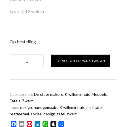
Levertijd 2 weken
Op bestelling
De
TOEVOEGEN AAN WINKELWAGEN
mini
tafel
zwart
aantal
Categorieën:
De sfeer makers
,
K'willeminhuis
,
Meubels
,
Tafels
,
Zwart
Tags:
design
,
handgemaakt
,
K'willeminhuis
,
mini tafel
,
restmetaal
,
sociaal design
,
tafel
,
zwart
Facebook
Email
Pinterest
LinkedIn
WhatsApp
Snapchat
Delen