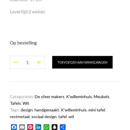
Levertijd 2 weken
Op bestelling
De
TOEVOEGEN AAN WINKELWAGEN
mini
tafel
wit
aantal
Categorieën:
De sfeer makers
,
K'willeminhuis
,
Meubels
,
Tafels
,
Wit
Tags:
design
,
handgemaakt
,
K'willeminhuis
,
mini tafel
,
restmetaal
,
sociaal design
,
tafel
,
wit
Facebook
Email
Pinterest
LinkedIn
WhatsApp
Snapchat
Delen