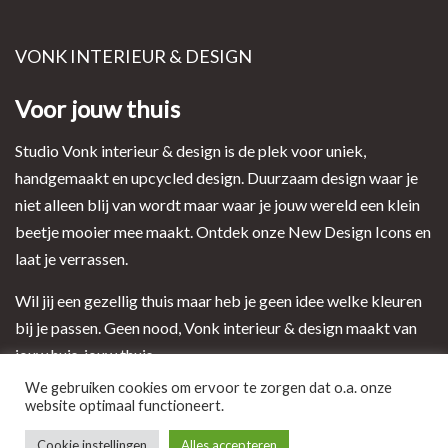
VONK INTERIEUR & DESIGN
Voor jouw thuis
Studio Vonk interieur & design is de plek voor uniek,
handgemaakt en upcycled design. Duurzaam design waar je
niet alleen blij van wordt maar waar je jouw wereld een klein
beetje mooier mee maakt. Ontdek onze New Design Icons en
laat je verrassen.
Wil jij een gezellig thuis maar heb je geen idee welke kleuren
bij je passen. Geen nood, Vonk interieur & design maakt van
jouw huis, jouw thuis.
We gebruiken cookies om ervoor te zorgen dat o.a. onze
website optimaal functioneert.
Ontwerp en realisatie door i-match webconcepts
Cookie instellingen
Alles accepteren