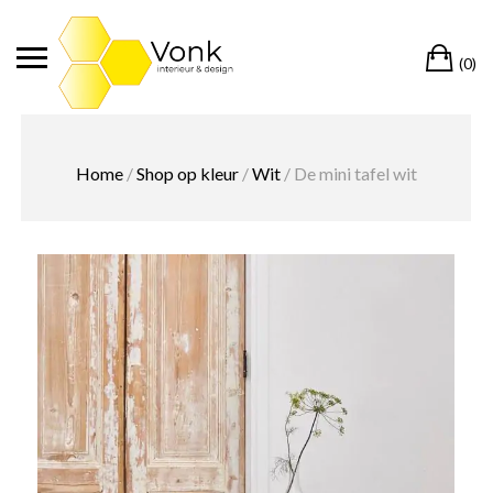
Ga
naar
Wi
de
(0)
inhoud
Home
/
Shop op kleur
/
Wit
/ De mini tafel wit