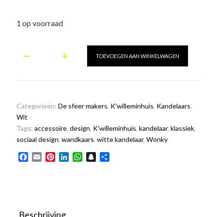
1 op voorraad
De
TOEVOEGEN AAN WINKELWAGEN
klassieke
kandelaar
wit
aantal
Categorieën:
De sfeer makers
,
K'willeminhuis
,
Kandelaars
,
Wit
Tags:
accessoire
,
design
,
K'willeminhuis
,
kandelaar
,
klassiek
,
sociaal design
,
wandkaars
,
witte kandelaar
,
Wonky
Facebook
Email
Pinterest
LinkedIn
WhatsApp
Snapchat
Delen
Beschrijving