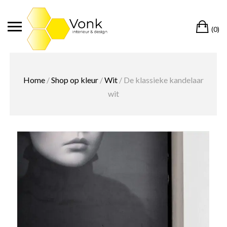
Ga
naar
Wi
de
(0)
inhoud
Home
/
Shop op kleur
/
Wit
/ De klassieke kandelaar
wit