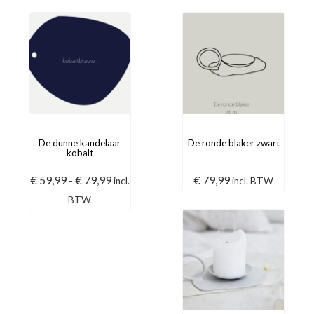
De dunne kandelaar
De ronde blaker zwart
kobalt
Prijsklasse:
€
59,99
-
€
79,99
€
79,99
incl.
incl. BTW
€ 59,99
BTW
tot
€ 79,99