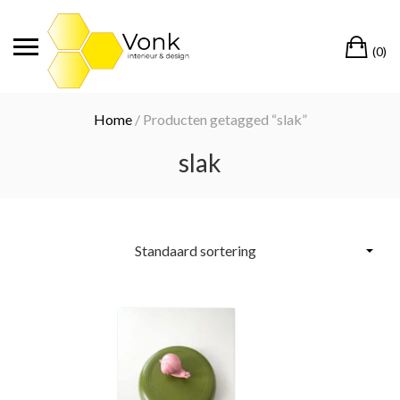
Ga
naar
Wi
de
(0)
inhoud
Home
/ Producten getagged “slak”
slak