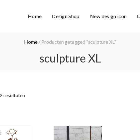
Home
Design Shop
New design icon
O
Home
/ Producten getagged “sculpture XL”
sculpture XL
 2 resultaten