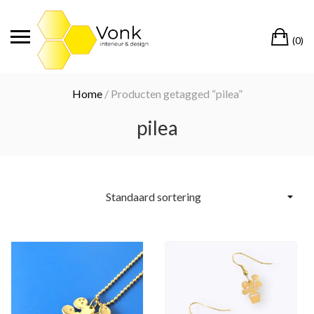
Ga
naar
Wi
de
(0)
inhoud
Home
/ Producten getagged “pilea”
pilea