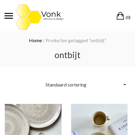
Ga
naar
Wi
de
(0)
inhoud
Home
/ Producten getagged “ontbijt”
ontbijt