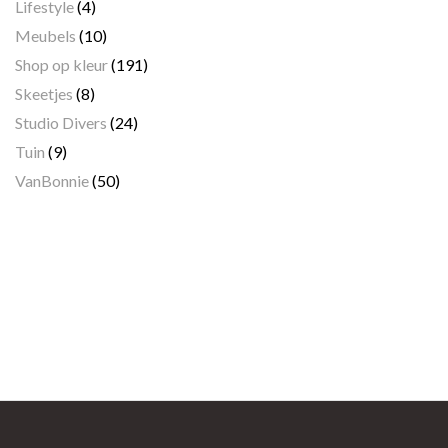
Lifestyle
(4)
Meubels
(10)
Shop op kleur
(191)
Skeetjes
(8)
Studio Divers
(24)
Tuin
(9)
VanBonnie
(50)