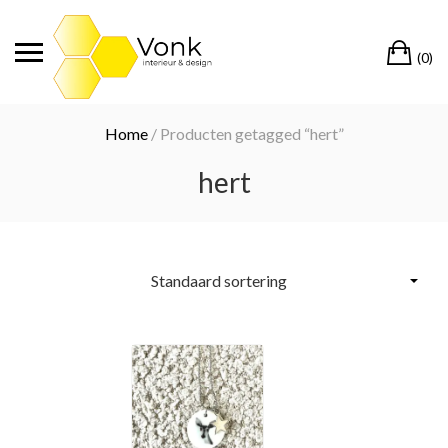
Ga
naar
Wi
de
(0)
inhoud
Home
/ Producten getagged “hert”
hert