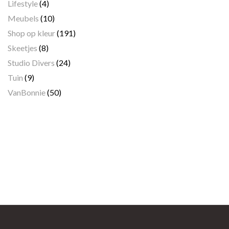
Lifestyle
(4)
Meubels
(10)
Shop op kleur
(191)
Skeetjes
(8)
Studio Divers
(24)
Tuin
(9)
VanBonnie
(50)