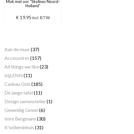
Mok met oor “Skylines Noord-
Holland”
€
19,95
incl. BTW
Categorieën
Aan de muur
(37)
Accessoires
(157)
All things we like
(23)
bijLENN
(11)
Cadeau Gids
(185)
De lange tafel
(11)
Design samensteller
(1)
Geweldig Gewei
(6)
Imre Bergmann
(30)
K'willeminhuis
(31)