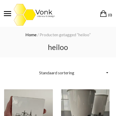
Ga
naar
Wi
de
(0)
inhoud
Home
/ Producten getagged “heiloo”
heiloo