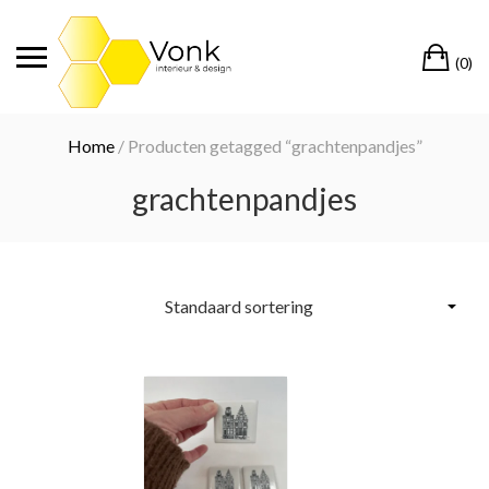
Ga
naar
Wi
de
(0)
inhoud
Home
/ Producten getagged “grachtenpandjes”
grachtenpandjes