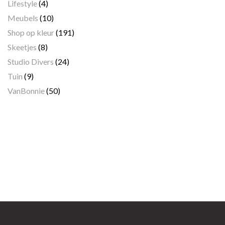
Lifestyle
(4)
Meubels
(10)
Shop op kleur
(191)
Skeetjes
(8)
Studio Divers
(24)
Tuin
(9)
VanBonnie
(50)