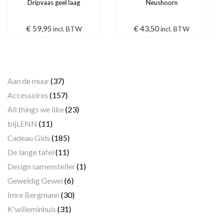
Dripvaas geel laag
Neushoorn
€
59,95
€
43,50
incl. BTW
incl. BTW
Categorieën
Aan de muur
(37)
Accessoires
(157)
All things we like
(23)
bijLENN
(11)
Cadeau Gids
(185)
De lange tafel
(11)
Design samensteller
(1)
Geweldig Gewei
(6)
Imre Bergmann
(30)
K'willeminhuis
(31)