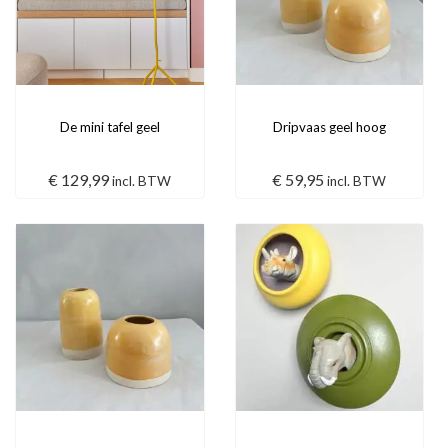
De mini tafel geel
Dripvaas geel hoog
€
129,99
€
59,95
incl. BTW
incl. BTW