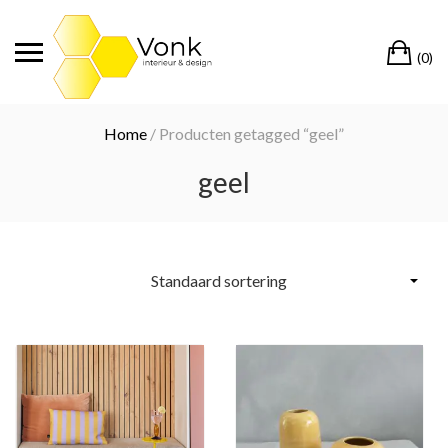
Ga
naar
Wi
de
(0)
inhoud
Home
/ Producten getagged “geel”
geel