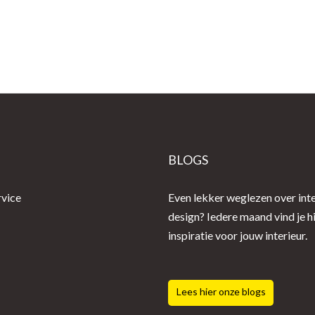
E
BLOGS
rvice
Even lekker weglezen over inte
design? Iedere maand vind je h
inspiratie voor jouw interieur.
Lees hier onze blogs