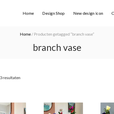
Home
Design Shop
New design icon
O
Home
/ Producten getagged “branch vase”
branch vase
 3 resultaten