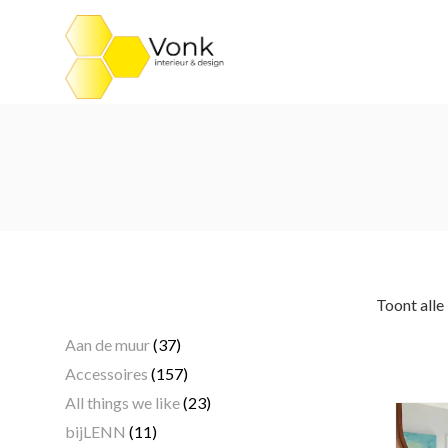
Ga
naar
de
inhoud
Categorieën
Toont alle
Aan de muur
(37)
Accessoires
(157)
All things we like
(23)
bijLENN
(11)