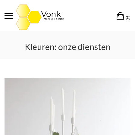
Ga
naar
Wi
de
(0)
inhoud
Kleuren:
onze diensten